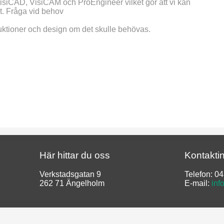
VisiCAD, VisiCAM och ProEngineer vilket gör att vi kan
mat. Fråga vid behov
uktioner och design om det skulle behövas.
​Här hittar du oss
​Kontakti
Verkstadsgatan 9
Telefon: 0
262 71 Ängelholm
E-mail:
inf