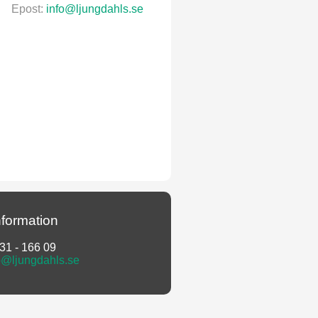
Epost:
info@ljungdahls.se
nformation
431 - 166 09
o@ljungdahls.se