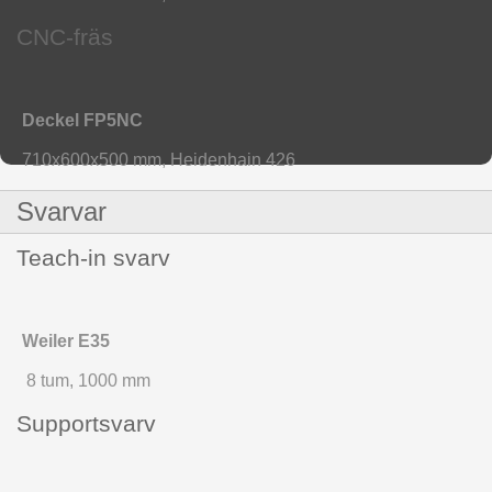
CNC-fräs
Deckel FP5NC
710x600x500 mm, Heidenhain 426
Svarvar
Teach-in svarv
Weiler E35
8 tum, 1000 mm
Supportsvarv