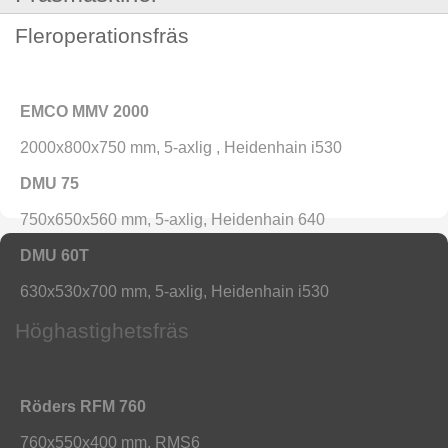
Fleroperationsfräs
EMCO MMV 2000
2000x800x750 mm,
5-axlig ,
Heidenhain i530
DMU 75
750x650x560 mm, 5-axlig, Heidenhain 640
DMU 60T
630x530x700 mm, 5-axlig, Heidenhain i530
Höghastighetsfräs
Röders RFM 760
760x550x400 mm, RMS6