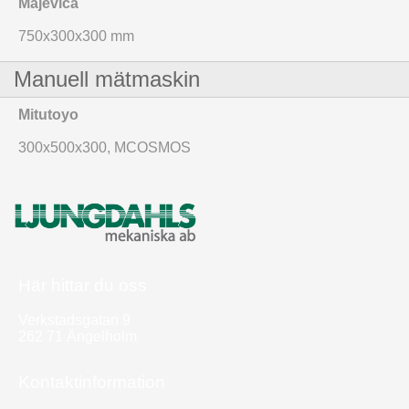
Majevica
750x300x300 mm
Manuell mätmaskin
Mitutoyo
300x500x300, MCOSMOS
​Här hittar du oss
Verkstadsgatan 9
262 71 Ängelholm
​Kontaktinformation